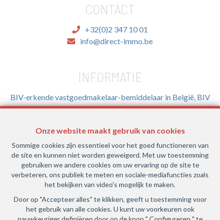
CONTACT
+32(0)2 347 10 01
info@direct-immo.be
INFORMATIE
BIV-erkende vastgoedmakelaar-bemiddelaar in België, BIV
N° 505.527- Toezichthoudende Autoriteit : Beroepinstituut
van Vastgoedmakelaars Luxemburgstraat, 16B - 1000
Onze website maakt gebruik van cookies
Brussel (+32 2 505 38 50 - info@biv.be) -
www.biv.be
-
Deontologische code
Sommige cookies zijn essentieel voor het goed functioneren van
de site en kunnen niet worden geweigerd. Met uw toestemming
BA en borgstelling via NV AXA Belgium, Troonplein 1, 1000
gebruiken we andere cookies om uw ervaring op de site te
Brussel (polisnr. 730.390.160) Dekking geldt voor
verbeteren, ons publiek te meten en sociale-mediafuncties zoals
activiteiten die in België worden uitgevoerd
het bekijken van video's mogelijk te maken.
Door op "Accepteer alles" te klikken, geeft u toestemming voor
Algemene gebruiksvoorwaarden van de website
het gebruik van alle cookies. U kunt uw voorkeuren ook
nauwkeuriger definiëren door op de knop " Configureren " te