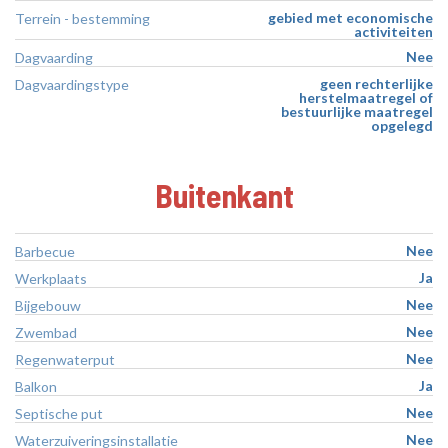
gebied met economische
Terrein - bestemming
activiteiten
Nee
Dagvaarding
geen rechterlijke
Dagvaardingstype
herstelmaatregel of
bestuurlijke maatregel
opgelegd
Buitenkant
Nee
Barbecue
Ja
Werkplaats
Nee
Bijgebouw
Nee
Zwembad
Nee
Regenwaterput
Ja
Balkon
Nee
Septische put
Nee
Waterzuiveringsinstallatie