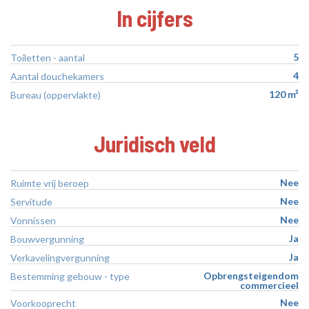
In cijfers
5
Toiletten - aantal
4
Aantal douchekamers
120 m²
Bureau (oppervlakte)
Juridisch veld
Nee
Ruimte vrij beroep
Nee
Servitude
Nee
Vonnissen
Ja
Bouwvergunning
Ja
Verkavelingvergunning
Opbrengsteigendom
Bestemming gebouw - type
commercieel
Nee
Voorkooprecht