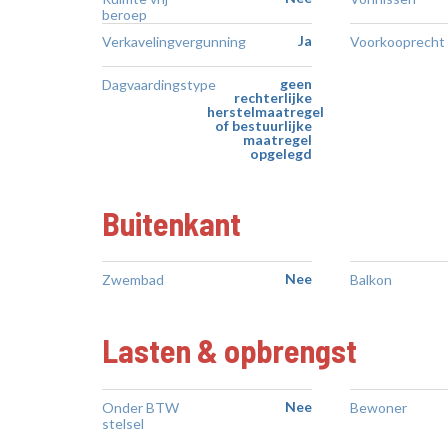
beroep
Ja
Verkavelingvergunning
Voorkooprecht
geen
Dagvaardingstype
rechterlijke
herstelmaatregel
of bestuurlijke
maatregel
opgelegd
Buitenkant
Nee
Zwembad
Balkon
Lasten & opbrengst
Nee
Onder BTW
Bewoner
stelsel