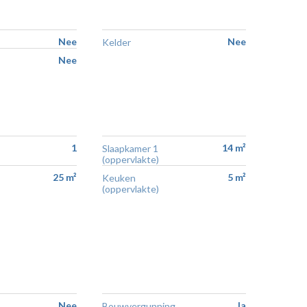
Nee
Nee
Kelder
Nee
1
14 m²
Slaapkamer 1
(oppervlakte)
25 m²
5 m²
Keuken
(oppervlakte)
Nee
Ja
Bouwvergunning