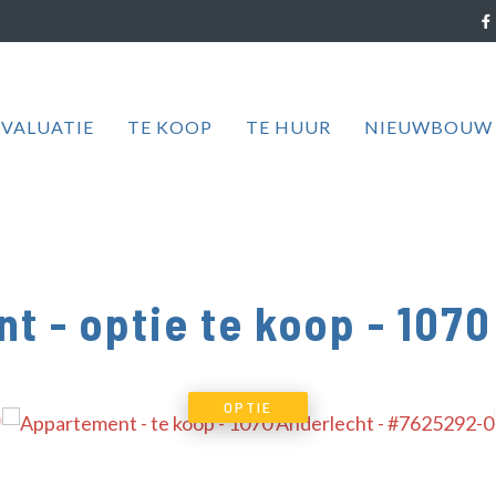
EVALUATIE
TE KOOP
TE HUUR
NIEUWBOUW
t - optie te koop
-
1070
OPTIE