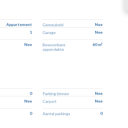
Appartement
Nee
Gemeubeld
1
Nee
Garage
Nee
60 m²
Bewoonbare
oppervlakte
0
Nee
Parking binnen
Nee
Nee
Carport
0
0
Aantal parkings