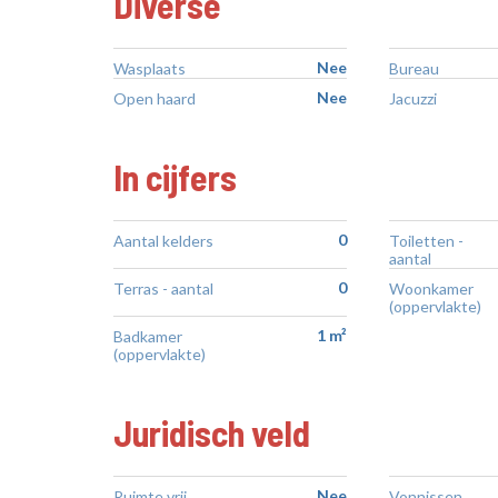
Diverse
Nee
Wasplaats
Bureau
Nee
Open haard
Jacuzzi
In cijfers
0
Aantal kelders
Toiletten -
aantal
0
Terras - aantal
Woonkamer
(oppervlakte)
1 m²
Badkamer
(oppervlakte)
Juridisch veld
Nee
Ruimte vrij
Vonnissen