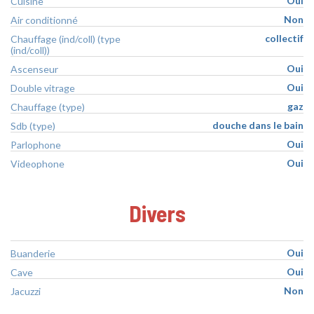
Oui
Cuisine
Non
Air conditionné
collectif
Chauffage (ind/coll) (type
(ind/coll))
Oui
Ascenseur
Oui
Double vitrage
gaz
Chauffage (type)
douche dans le bain
Sdb (type)
Oui
Parlophone
Oui
Videophone
Divers
Oui
Buanderie
Oui
Cave
Non
Jacuzzi