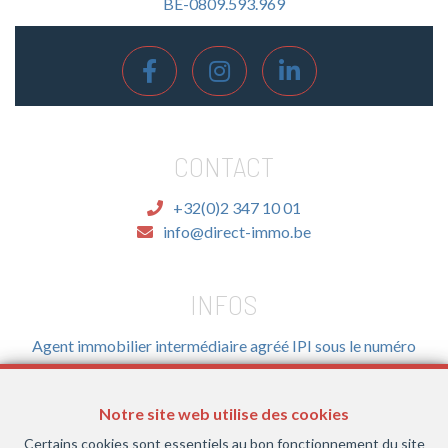
BE-0809.593.969
CONTACT
+32(0)2 347 10 01
info@direct-immo.be
INFOS
Agent immobilier intermédiaire agréé IPI sous le numéro
505.527 en Belgique- Instance de contrôle: Institut
professionnel des agents immobiliers, rue du Luxembourg
Notre site web utilise des cookies
16B, 1000 Bruxelles (+32 2 505 38 50 - info@ipi.be) - Soumis
au
code déontologique de l’ IPI
Certains cookies sont essentiels au bon fonctionnement du site