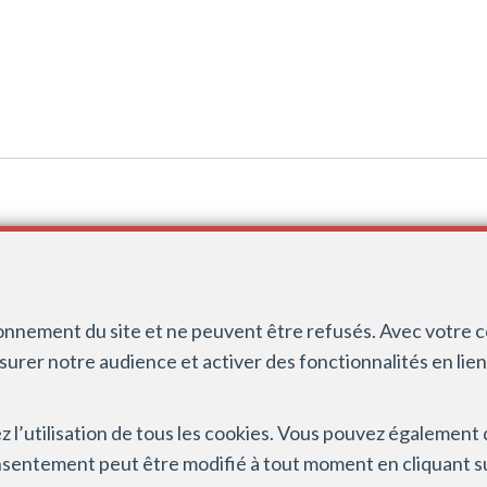
CONTACT
INFOS
+32(0)2 347 10 01
Agent immobilier 
info@direct-immo.be
Belgique- Instanc
ionnement du site et ne peuvent être refusés. Avec votre 
immobiliers, rue 
esurer notre audience et activer des fonctionnalités en lie
info@ipi.be) - So
RC professionnel
sez l’utilisation de tous les cookies. Vous pouvez égalemen
Trône 1, 1000 Bru
nsentement peut être modifié à tout moment en cliquant sur
les activités réal