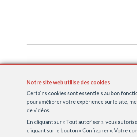
DIRECT IMMO
Notre site web utilise des cookies
Blvd Général Wahis 272
1030 Bruxelles
Certains cookies sont essentiels au bon fonct
BE-0809.593.969
pour améliorer votre expérience sur le site, m
de vidéos.
En cliquant sur « Tout autoriser », vous autori
cliquant sur le bouton « Configurer ». Votre co